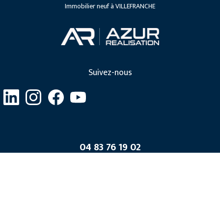
Immobilier neuf à VILLEFRANCHE
Suivez-nous
04 83 76 19 02
455 Promenade des Anglais,
Arenas, Immeuble Nice 1er
06200 Nice
2026
Azur Réalisation
|
Politique de confidentialité
|
Plan du site
|
Mentions