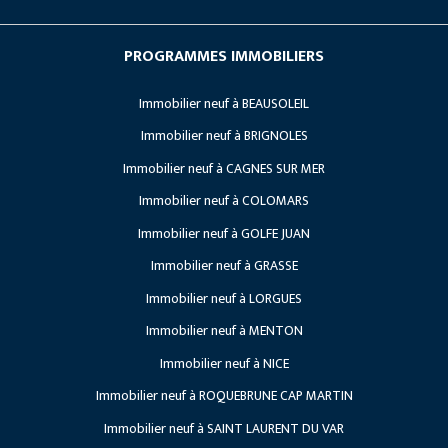
Investissement locatif
Société
Les avantages du neuf
PROGRAMMES IMMOBILIERS
Nos Références
Vendre son terrain
Immobilier neuf à BEAUSOLEIL
Lancements
Recrutement
Immobilier neuf à BRIGNOLES
Travaux en cours
Immobilier neuf à CAGNES SUR MER
Projets à venir
Immobilier neuf à COLOMARS
Immobilier neuf à GOLFE JUAN
Immobilier neuf à GRASSE
Immobilier neuf à LORGUES
Immobilier neuf à MENTON
Immobilier neuf à NICE
Immobilier neuf à ROQUEBRUNE CAP MARTIN
Immobilier neuf à SAINT LAURENT DU VAR