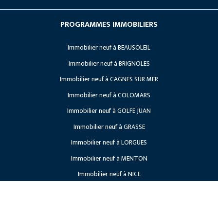
Investissement locatif
Société
Les avantages du neuf
PROGRAMMES IMMOBILIERS
Nos Références
Vendre son terrain
Immobilier neuf à BEAUSOLEIL
Lancements
Recrutement
Immobilier neuf à BRIGNOLES
Travaux en cours
Immobilier neuf à CAGNES SUR MER
Projets à venir
Immobilier neuf à COLOMARS
Immobilier neuf à GOLFE JUAN
Immobilier neuf à GRASSE
Immobilier neuf à LORGUES
Immobilier neuf à MENTON
Immobilier neuf à NICE
Immobilier neuf à ROQUEBRUNE CAP MARTIN
Immobilier neuf à SAINT LAURENT DU VAR