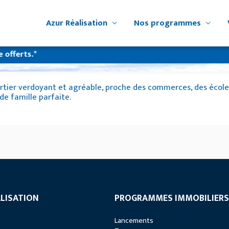
Azur Réalisation
Nos programmes
ferts.*
tier verdoyant et agréable, proche des commerces, des écoles e
de famille parfaite.
LISATION
PROGRAMMES IMMOBILIERS
Lancements