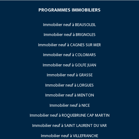
Société
Les avantages du neuf
PROGRAMMES IMMOBILIERS
Nos Références
Vendre son terrain
Immobilier neuf à BEAUSOLEIL
Lancements
Recrutement
Immobilier neuf à BRIGNOLES
Travaux en cours
Immobilier neuf à CAGNES SUR MER
Projets à venir
Immobilier neuf à COLOMARS
Immobilier neuf à GOLFE JUAN
Immobilier neuf à GRASSE
Immobilier neuf à LORGUES
Immobilier neuf à MENTON
Immobilier neuf à NICE
Immobilier neuf à ROQUEBRUNE CAP MARTIN
Immobilier neuf à SAINT LAURENT DU VAR
Immobilier neuf à VILLEFRANCHE