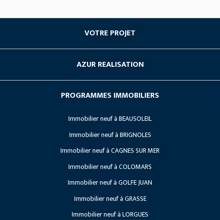
VOTRE PROJET
Acheter du neuf
AZUR REALISATION
Investissement locatif
Société
Les avantages du neuf
PROGRAMMES IMMOBILIERS
Nos Références
Vendre son terrain
Immobilier neuf à BEAUSOLEIL
Lancements
Recrutement
Immobilier neuf à BRIGNOLES
Travaux en cours
Immobilier neuf à CAGNES SUR MER
Projets à venir
Immobilier neuf à COLOMARS
Immobilier neuf à GOLFE JUAN
Immobilier neuf à GRASSE
Immobilier neuf à LORGUES