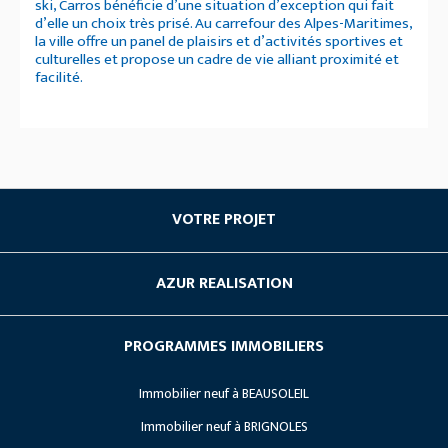
ski, Carros bénéficie d’une situation d’exception qui fait
d’elle un choix très prisé. Au carrefour des Alpes-Maritimes,
la ville offre un panel de plaisirs et d’activités sportives et
culturelles et propose un cadre de vie alliant proximité et
facilité.
VOTRE PROJET
Acheter du neuf
AZUR REALISATION
Investissement locatif
Société
Les avantages du neuf
PROGRAMMES IMMOBILIERS
Nos Références
Vendre son terrain
Immobilier neuf à BEAUSOLEIL
Lancements
Recrutement
Immobilier neuf à BRIGNOLES
Travaux en cours