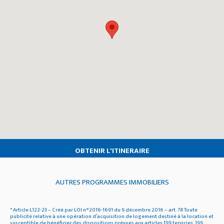
OBTENIR L'ITINERAIRE
AUTRES PROGRAMMES IMMOBILIERS
* Article L122-23 – Créé par LOI n°2016-1691 du 9 décembre 2016 – art. 78 Toute
publicité relative à une opération d’acquisition de logement destiné à la location et
susceptible de bénéficier des dispositions prévues aux articles 199 tervicies, 199