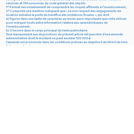
sexvicies et 199 novovicies du code général des impôts :
1° Permet raisonnablement de comprendre les risques afférents à l’investissement ;
2° Comporte une mention indiquant que « Le non-respect des engagements de
location entraîne la perte du bénéfice des incitations fiscales », qui doit :
a) Figurer dans une taille de caractères au moins aussi importante que celle utilisée
pour indiquer toute autre information relative aux caractéristiques de
l’investissement ;
b) S’inscrire dans le corps principal du texte publicitaire.
Tout manquement aux dispositions du présent article est passible d’une amende
administrative dont le montant ne peut excéder 100 000 €.
L’amende est prononcée dans les conditions prévues au chapitre II du titre II du livre
V du présent code.
** Article L311-5 Modifié par LOI n°2014-344 du 17 mars 2014 – art. 41 Abrogé par
Ordonnance n°2016-301 du 14 mars 2016 – art. 34 (V)
Dans toute publicité écrite, quel que soit le support utilisé, les informations
relatives au taux annuel effectif global, à sa nature fixe, variable ou révisable, au
montant total dû par l’emprunteur et au montant des échéances, ainsi que la
mention visée au dernier alinéa, doivent figurer dans une taille de caractère plus
importante que celle utilisée pour indiquer toute autre information relative aux
caractéristiques du financement, notamment le taux promotionnel, et s’inscrire dans
le corps principal du texte publicitaire. Lorsqu’une publicité est adressée par voie
postale ou par courrier électronique, distribuée directement à domicile ou sur la
voie publique, le document envoyé au consommateur lui rappelle de façon claire,
précise et visible son droit de s’opposer sans frais à l’utilisation de ses données
personnelles à des fins de prospection ainsi que les modalités d’exercice de ce
droit. Lorsque cette publicité indique un taux d’intérêt ou des informations chiffrées
liées au coût du crédit, les informations mentionnées au premier alinéa doivent
figurer, sous forme d’encadré, en en-tête du texte publicitaire. Il est interdit dans
toute publicité d’indiquer qu’une opération ou un contrat de crédit, ou une
opération de crédit consistant à regrouper des crédits antérieurs peut être
consenti sans élément d’information permettant d’apprécier la situation financière
de l’emprunteur, ou de laisser entendre que le prêt améliore la situation financière
ou le budget de l’emprunteur, entraîne une augmentation de ressources, constitue