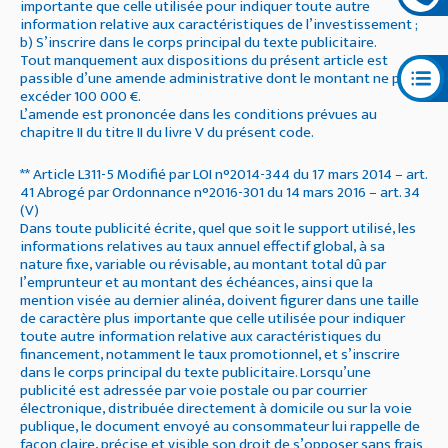
importante que celle utilisée pour indiquer toute autre
information relative aux caractéristiques de l’investissement ;
b) S’inscrire dans le corps principal du texte publicitaire.
Tout manquement aux dispositions du présent article est
passible d’une amende administrative dont le montant ne peut
excéder 100 000 €.
L’amende est prononcée dans les conditions prévues au
chapitre II du titre II du livre V du présent code.
** Article L311-5 Modifié par LOI n°2014-344 du 17 mars 2014 – art.
41 Abrogé par Ordonnance n°2016-301 du 14 mars 2016 – art. 34
(V)
Dans toute publicité écrite, quel que soit le support utilisé, les
informations relatives au taux annuel effectif global, à sa
nature fixe, variable ou révisable, au montant total dû par
l’emprunteur et au montant des échéances, ainsi que la
mention visée au dernier alinéa, doivent figurer dans une taille
de caractère plus importante que celle utilisée pour indiquer
toute autre information relative aux caractéristiques du
financement, notamment le taux promotionnel, et s’inscrire
dans le corps principal du texte publicitaire. Lorsqu’une
publicité est adressée par voie postale ou par courrier
électronique, distribuée directement à domicile ou sur la voie
publique, le document envoyé au consommateur lui rappelle de
façon claire, précise et visible son droit de s’opposer sans frais