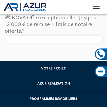
🎁 NOVA Offre exceptionnelle ! Jusqu’à
12 000 € de remise + frais de notaire
offerts.*
VOTRE PROJET
Acheter du neuf
AZUR REALISATION
Investissement locatif
Société
Les avantages du neuf
PROGRAMMES IMMOBILIERS
Nos Références
Vendre son terrain