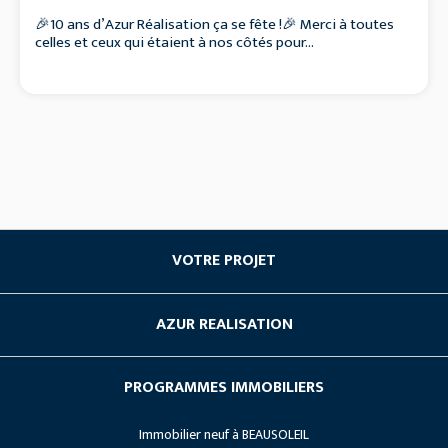
🎉10 ans d’Azur Réalisation ça se fête !🎉 Merci à toutes
celles et ceux qui étaient à nos côtés pour...
VOTRE PROJET
Acheter du neuf
AZUR REALISATION
Investissement locatif
Société
Les avantages du neuf
PROGRAMMES IMMOBILIERS
Nos Références
Vendre son terrain
Immobilier neuf à BEAUSOLEIL
Lancements
Recrutement