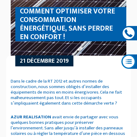
COMMENT OPTIMISER VOTRE
CONSOMMATION
ÉNERGÉTIQUE, SANS PERDRE
EN CONFORT !
21 DÉCEMBRE 2019
Dans le cadre de la RT 2012 et autres normes de
construction, nous sommes obligés d’installer des
équipements de moins en moins énergivores. Cela ne fait
malheureusement pas tout. Et si les occupants
s’impliquaient également dans cette démarche verte ?
AZUR REALISATION
avait envie de partager avec vous
quelques bonnes pratiques pour préserver
l’environnement. Sans aller jusqu’à installer des panneaux
solaires ou à régler la température d’une pièce en dessous